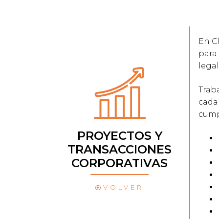
En C
para 
legal
Trab
cada 
cump
PROYECTOS Y
TRANSACCIONES
CORPORATIVAS
VOLVER