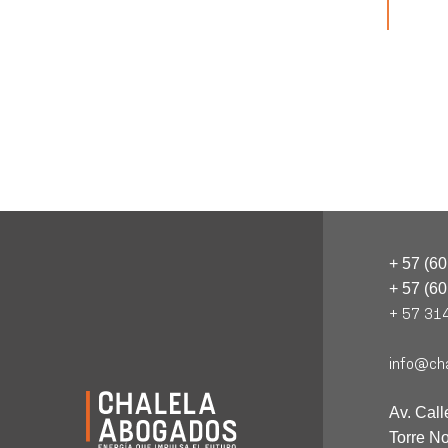
+ 57 (6
+ 57 (6
+ 57 31
info@cha
Av. Call
Torre No