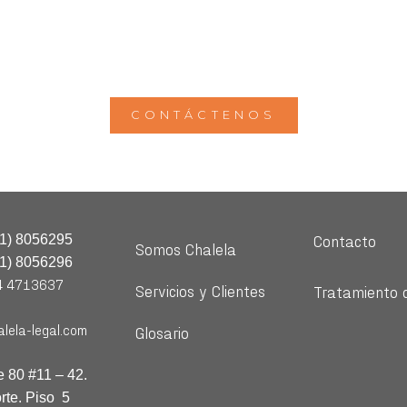
CONTÁCTENOS
Contacto
01) 8056295
Somos Chalela
01) 8056296
4 4713637
Servicios y Clientes
Tratamiento 
lela-legal.com
Glosario
e 80 #11 – 42.
rte. Piso 5