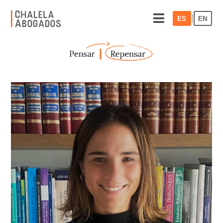
|
ES
EN