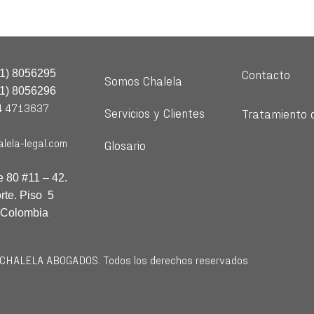
Contacto
01) 8056295
Somos Chalela
01) 8056296
4 4713637
Servicios y Clientes
Tratamiento 
lela-legal.com
Glosario
e 80 #11 – 42.
rte. Piso 5
 Colombia
HALELA ABOGADOS. Todos los derechos reservados