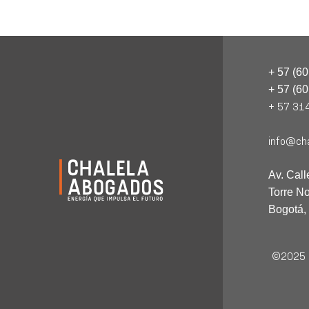
+ 57 (6
+ 57 (6
+ 57 31
info@cha
Av. Call
Torre No
Bogotá,
©2025 C